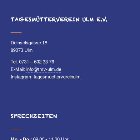
TAGESMÜTTERVEREIN ULM E.V.
Deinselsgasse 18
89073 Ulm
Tel.
0731 – 602 33 76
E-Mail:
info@tmv-ulm.de
Instagram:
tagesmuettervereinulm
SPRECHZEITEN
Mo. - Do.:
09.00 - 11.30 Uhr