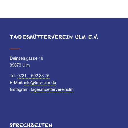
TAGESMÜTTERVEREIN ULM E.V.
Deinselsgasse 18
89073 Ulm
Tel.
0731 – 602 33 76
E-Mail:
info@tmv-ulm.de
Instagram:
tagesmuettervereinulm
SPRECHZEITEN